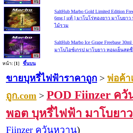
SaltHub Marbo Gold Limited Edition Fre
6mg [ แท้ ] มาโบโร่ทองยาว มาโบยาว
ไม้รวม
SaltHub Marbo Ice Grape Freebase 30ml 
มาโบไอซ์เกรป มาโบยาว หอมเย็นสดชื่น 
หน้า: [
1
]
ขึ้นบน
ขายบุหรี่ไฟฟ้าราคาถูก
>
พ่อค้า
POD Fiinzer ควั
ถูก.com
>
พอต บุหรี่ไฟฟ้า มาโบยา
Fiinzer ควันหวาน
)