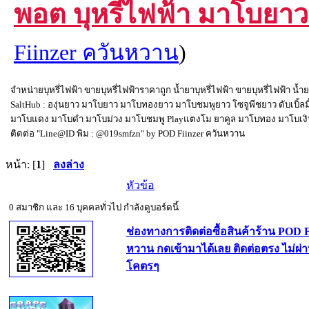
พอต บุหรี่ไฟฟ้า มาโบยา
Fiinzer ควันหวาน
)
จำหน่ายบุหรี่ไฟฟ้า ขายบุหรี่ไฟฟ้าราคาถูก น้ำยาบุหรี่ไฟฟ้า ขายบุหรี่ไฟฟ้
SaltHub : องุ่นยาว มาโบยาว มาโบทองยาว มาโบชมพูยาว โซจูพีชยาว ดับเบิ้ลมิ้น
มาโบแดง มาโบดำ มาโบม่วง มาโบชมพู Playแตงโม ยาคูล มาโบทอง มาโบเงิน มา
ติดต่อ "Line@ID พิม : @019smfzn" by POD Fiinzer ควันหวาน
หน้า: [
1
]
ลงล่าง
หัวข้อ
0 สมาชิก และ 16 บุคคลทั่วไป กำลังดูบอร์ดนี้
ช่องทางการติดต่อซื้อสินค้าร้าน POD F
หวาน กดเข้ามาได้เลย ติดต่อตรง ไม่ผ่
โคตรๆ