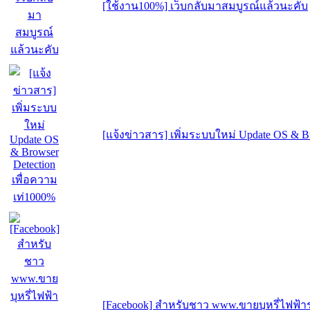
[ใช้งาน100%] เว็บกลับมาสมบูรณ์แล้วนะคับ
[แจ้งข่าวสาร] เพิ่มระบบใหม่ Update OS & B
[Facebook] สำหรับชาว www.ขายบุหรี่ไฟฟ้ารา