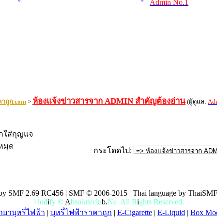
Admin No.1
ห้องแจ้งข่าวสารจาก ADMIN สำคัญต้องอ่าน
คาถูก.com
>
(ผู้ดูแล:
Ad
ูกใส่กุญแจ
หมุด
กระโดดไป
:
by SMF 2.69 RC456 | SMF © 2006-2015 | Thai language by ThaiSMF
M
o
d
i
f
y
©
A
b
s
o
l
u
t
e
c
l
u
b
.
N
e
t
A
l
l
R
i
g
h
t
s
R
e
s
e
r
v
e
d
.
ยาบุหรี่ไฟฟ้า
|
บุหรี่ไฟฟ้าราคาถูก
|
E-Cigarette
|
E-Liquid
|
Box Mo